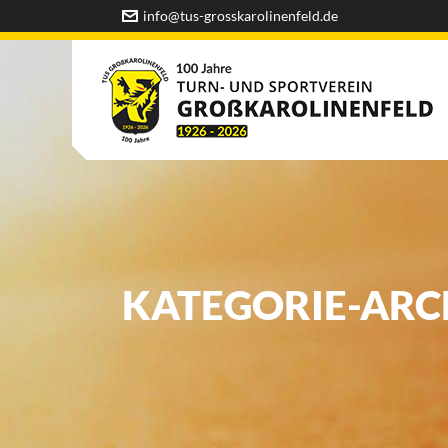
info@tus-grosskarolinenfeld.de
KATEGORIE-ARC