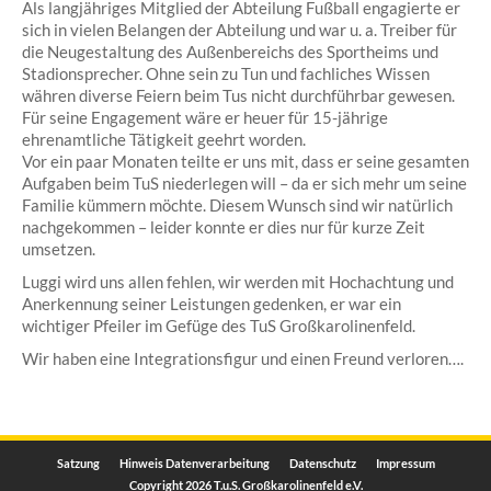
Als langjähriges Mitglied der Abteilung Fußball engagierte er
sich in vielen Belangen der Abteilung und war u. a. Treiber für
die Neugestaltung des Außenbereichs des Sportheims und
Stadionsprecher. Ohne sein zu Tun und fachliches Wissen
währen diverse Feiern beim Tus nicht durchführbar gewesen.
Für seine Engagement wäre er heuer für 15-jährige
ehrenamtliche Tätigkeit geehrt worden.
Vor ein paar Monaten teilte er uns mit, dass er seine gesamten
Aufgaben beim TuS niederlegen will – da er sich mehr um seine
Familie kümmern möchte. Diesem Wunsch sind wir natürlich
nachgekommen – leider konnte er dies nur für kurze Zeit
umsetzen.
Luggi wird uns allen fehlen, wir werden mit Hochachtung und
Anerkennung seiner Leistungen gedenken, er war ein
wichtiger Pfeiler im Gefüge des TuS Großkarolinenfeld.
Wir haben eine Integrationsfigur und einen Freund verloren….
Satzung
Hinweis Datenverarbeitung
Datenschutz
Impressum
Copyright 2026 T.u.S. Großkarolinenfeld e.V.