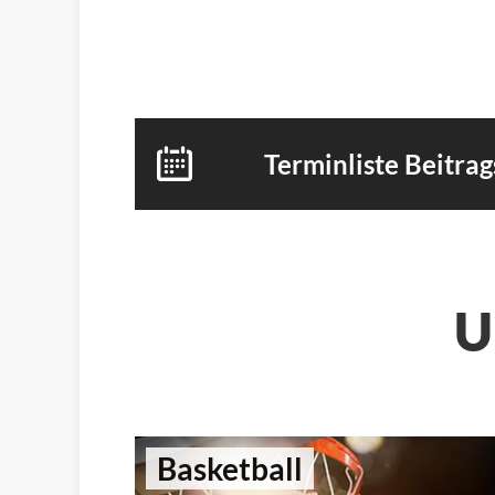
Terminliste Beitra
U
Basketball