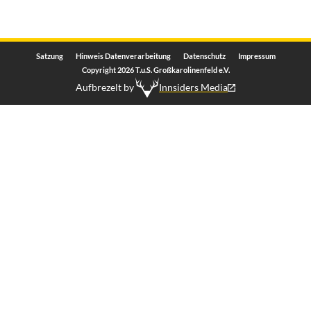
Satzung
Hinweis Datenverarbeitung
Datenschutz
Impressum
Copyright 2026 T.u.S. Großkarolinenfeld e.V.
Aufbrezelt by
Innsiders Media