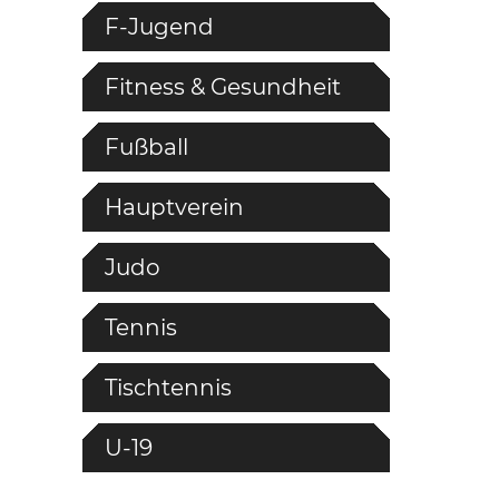
F-Jugend
Fitness & Gesundheit
Fußball
Hauptverein
Judo
Tennis
Tischtennis
U-19