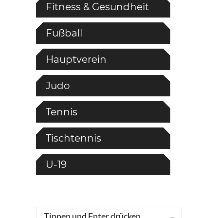
Fitness & Gesundheit
Fußball
Hauptverein
Judo
Tennis
Tischtennis
U-19
Search: