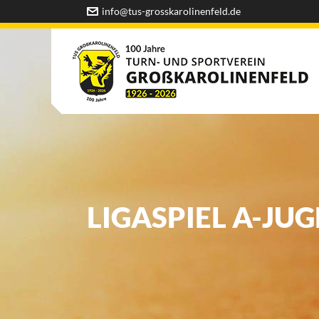
info@tus-grosskarolinenfeld.de
LIGASPIEL A-JU