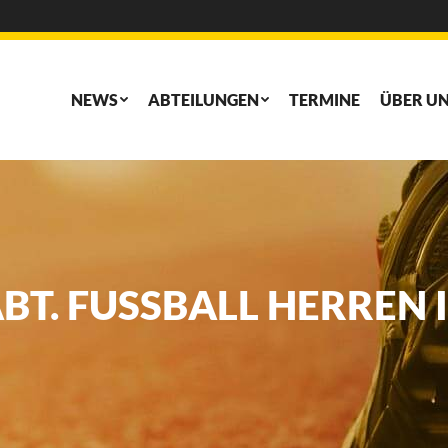
NEWS
ABTEILUNGEN
TERMINE
ÜBER U
NEWS
ABTEILUNGEN
TERMINE
ÜBER U
T. FUSSBALL HERREN II