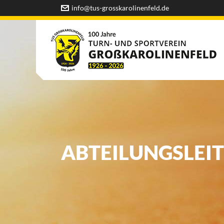
info@tus-grosskarolinenfeld.de
ABTEILUNGSLEI