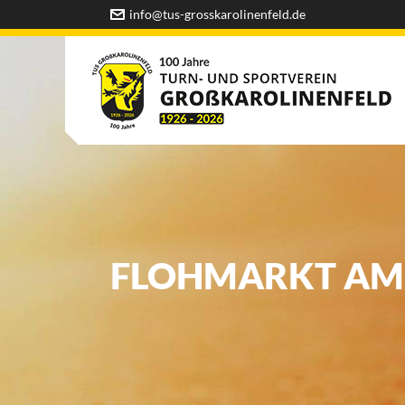
info@tus-grosskarolinenfeld.de
FLOHMARKT AM S