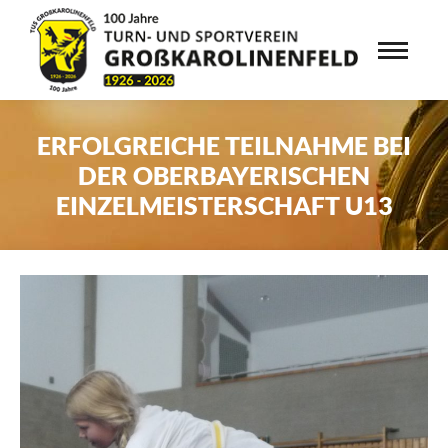
ERFOLGREICHE TEILNAHME BEI
DER OBERBAYERISCHEN
EINZELMEISTERSCHAFT U13