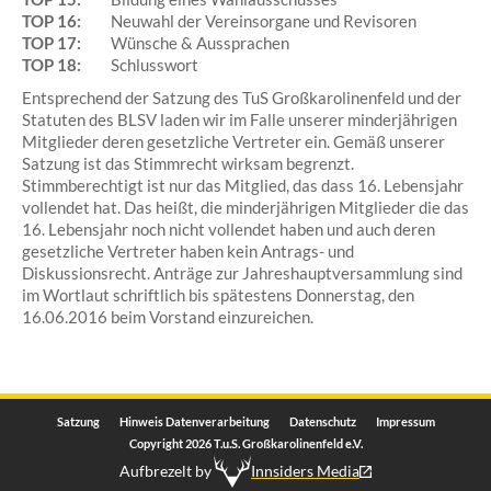
TOP 16:
Neuwahl der Vereinsorgane und Revisoren
TOP 17:
Wünsche & Aussprachen
TOP 18:
Schlusswort
Entsprechend der Satzung des TuS Großkarolinenfeld und der
Statuten des BLSV laden wir im Falle unserer minderjährigen
Mitglieder deren gesetzliche Vertreter ein. Gemäß unserer
Satzung ist das Stimmrecht wirksam begrenzt.
Stimmberechtigt ist nur das Mitglied, das dass 16. Lebensjahr
vollendet hat. Das heißt, die minderjährigen Mitglieder die das
16. Lebensjahr noch nicht vollendet haben und auch deren
gesetzliche Vertreter haben kein Antrags- und
Diskussionsrecht. Anträge zur Jahreshauptversammlung sind
im Wortlaut schriftlich bis spätestens Donnerstag, den
16.06.2016 beim Vorstand einzureichen.
Satzung
Hinweis Datenverarbeitung
Datenschutz
Impressum
Copyright 2026 T.u.S. Großkarolinenfeld e.V.
Aufbrezelt by
Innsiders Media