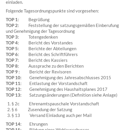
einladen.
Folgende Tagesordnungspunkte sind vorgesehen:
TOP 1:
Begrüßung
TOP 2:
Feststellung der satzungsgemäßen Einberufung
und Genehmigung der Tagesordnung
TOP 3:
Totengedenken
TOP 4:
Bericht des Vorstandes
TOP 5:
Berichte der Abteilungen
TOP 6:
Bericht des Schriftführers
TOP 7:
Bericht des Kassiers
TOP 8:
Aussprache zu den Berichten
TOP 9 :
Bericht der Revisoren
TOP 10:
Genehmigung des Jahresabschlusses 2015
TOP 11:
Entlastung der Vorstandschaft
TOP 12:
Genehmigung des Haushaltsplanes 2017
TOP 13:
Satzungsänderungen (Definition siehe Anlage)
§ 2c Ehrenamtspauschale Vorstandschaft
§ 6 Zusendung der Satzung
§ 13 Versand Einladung auch per Mail
TOP 14:
Ehrungen
TOP 15:
Bildung eines Wahlausschusses